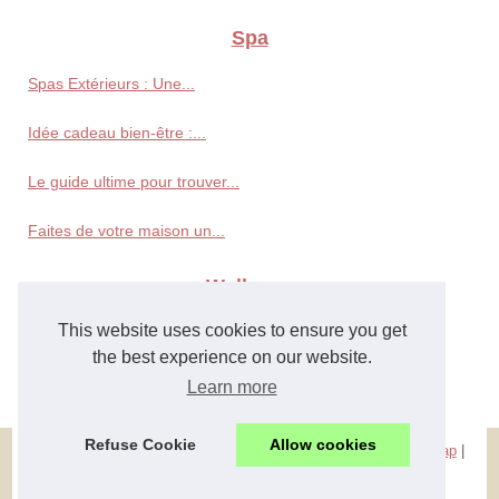
Spa
Spas Extérieurs : Une...
Idée cadeau bien-être :...
Le guide ultime pour trouver...
Faites de votre maison un...
Wellness
This website uses cookies to ensure you get
Paris et ses secrets de...
the best experience on our website.
Profitez d'une eau de piscine...
Learn more
Refuse Cookie
Allow cookies
© 2026
316dayspa.com
|
Most Frequently Read
|
Navigation Map
|
Cookies Policy
wellness