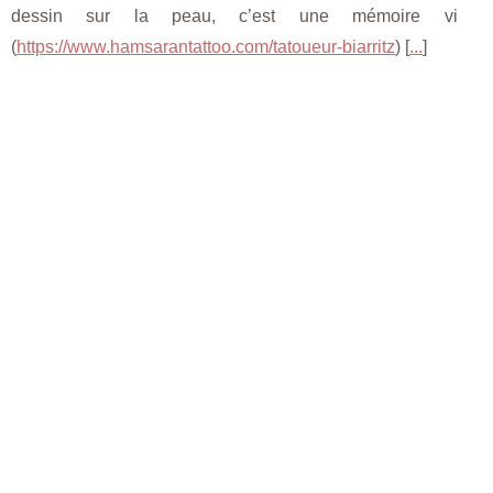
dessin sur la peau, c’est une mémoire vi
(
https://www.hamsarantattoo.com/tatoueur-biarritz
) [
...
]