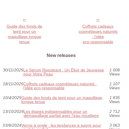
Guide des fonds de
Coffrets cadeaux
teint pour un
cosmétiques naturels
maquillage longue
: l’idée
tenue
eco‑responsable
New releases
30/11/2025
Le Sérum Repulpant : Un Élixir de Jeunesse
1 008
pour Votre Peau
Views
18/11/2025
Coffrets cadeaux cosmétiques naturels :
1 107
l’idée eco‑responsable
Views
10/4/2025
Guide des fonds de teint pour un maquillage
1 835
longue tenue
Views
13/10/2024
Les étapes indispensables pour un
2 712
démaquillage parfait avec l'eau micellaire
Views
03/8/2024
Vernis à ongle : les tendances à suivre pour
3 063